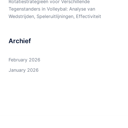
Rotatiestrategieën voor Verschillende
Tegenstanders in Volleybal: Analyse van
Wedstrijden, Speleruitlijningen, Effectiviteit
Archief
February 2026
January 2026