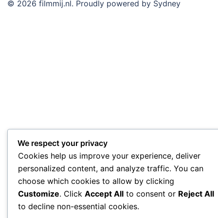
© 2026 filmmij.nl. Proudly powered by
Sydney
We respect your privacy
Cookies help us improve your experience, deliver
personalized content, and analyze traffic. You can
choose which cookies to allow by clicking
Customize
. Click
Accept All
to consent or
Reject All
to decline non-essential cookies.