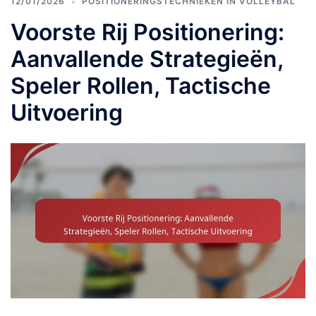
12/01/2026
POSITIONERINGSTECHNIEKEN IN VOLLEYBAL
Voorste Rij Positionering:
Aanvallende Strategieën,
Speler Rollen, Tactische
Uitvoering