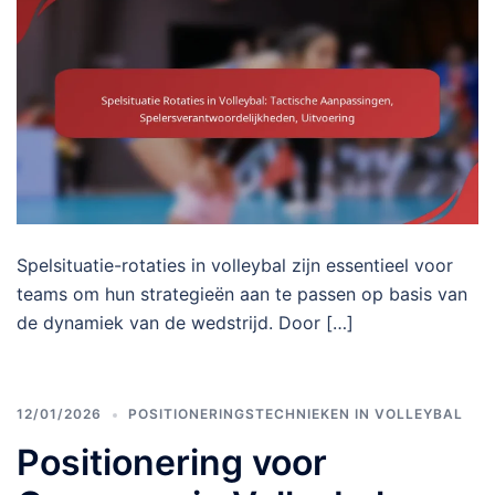
Spelsituatie-rotaties in volleybal zijn essentieel voor
teams om hun strategieën aan te passen op basis van
de dynamiek van de wedstrijd. Door […]
12/01/2026
POSITIONERINGSTECHNIEKEN IN VOLLEYBAL
Positionering voor