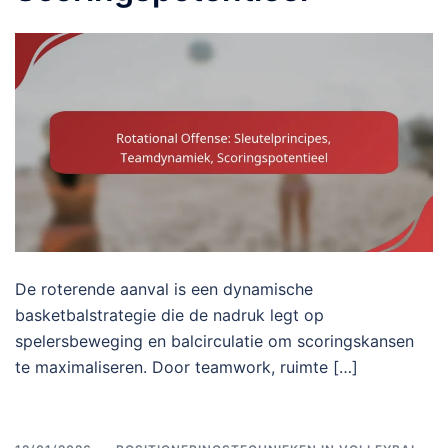
De roterende aanval is een dynamische
basketbalstrategie die de nadruk legt op
spelersbeweging en balcirculatie om scoringskansen
te maximaliseren. Door teamwork, ruimte […]